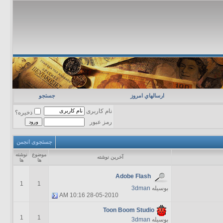
ارسالهاي امروز
جستجو
نام کاربری
ذخیره؟
رمز عبور
جستجوی انجمن
موضوع
نوشته
آخرين نوشته
ها
ها
Adobe Flash
1
1
بوسیله
3dman
10:16 AM
28-05-2010
Toon Boom Studio
1
1
بوسیله
3dman