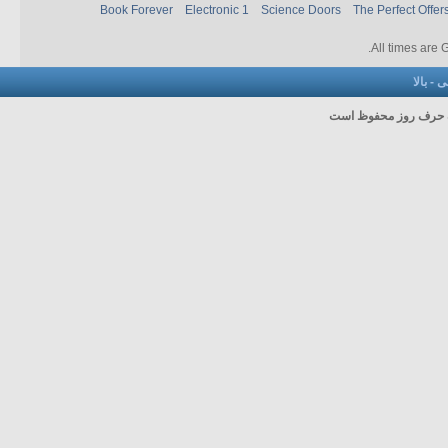
Book Forever
Electronic 1
Science Doors
The Perfect Offer
.
All times are
نی
-
بالا