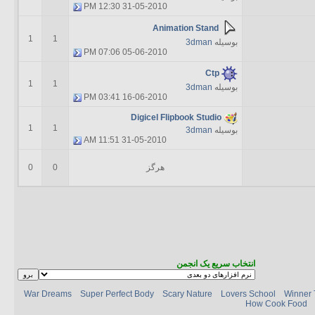
12:30 PM
31-05-2010
Animation Stand
1
1
بوسیله
3dman
07:06 PM
05-06-2010
Ctp
1
1
بوسیله
3dman
03:41 PM
16-06-2010
Digicel Flipbook Studio
1
1
بوسیله
3dman
11:51 AM
31-05-2010
هرگز
0
0
انتخاب سریع یک انجمن
War Dreams
Super Perfect Body
Scary Nature
Lovers School
Winner 
How Cook Food