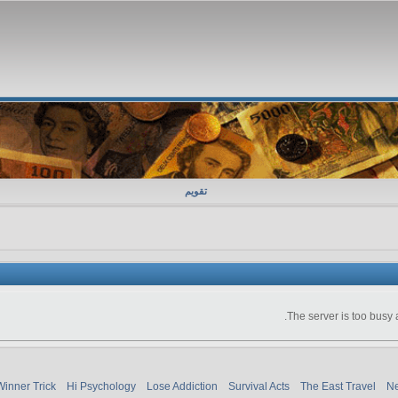
تقویم
The server is too busy 
Winner Trick
Hi Psychology
Lose Addiction
Survival Acts
The East Travel
Ne