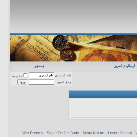
ارسالهاي امروز
جستجو
نام کاربری
ذخیره؟
رمز عبور
War Dreams
Super Perfect Body
Scary Nature
Lovers School