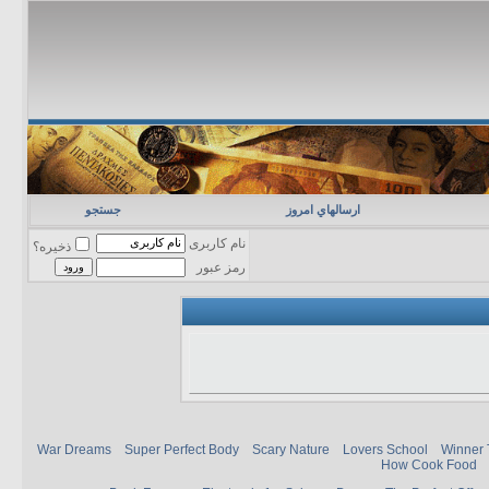
ارسالهاي امروز
جستجو
نام کاربری
ذخیره؟
رمز عبور
War Dreams
Super Perfect Body
Scary Nature
Lovers School
Winner 
How Cook Food