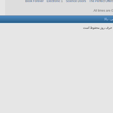
Book Forever
Electronic 1
Science Doors
The Perfect Offer
.
All times are
نی
-
بالا