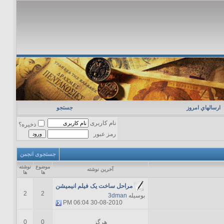
ارسالهاي امروز
جستجو
نام کاربری
ذخیره؟
رمز عبور
جستجوی انجمن
موضوع
نوشته
آخرين نوشته
ها
ها
مراحل ساخت یک فیلم انیمیشن
2
2
بوسیله
3dman
06:04 PM
30-08-2010
هرگز
0
0