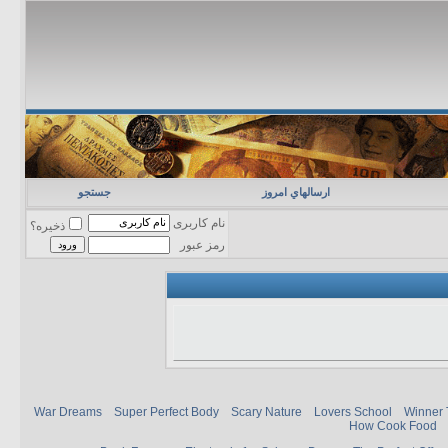
ارسالهاي امروز
جستجو
نام کاربری
ذخیره؟
رمز عبور
War Dreams
Super Perfect Body
Scary Nature
Lovers School
Winner 
How Cook Food