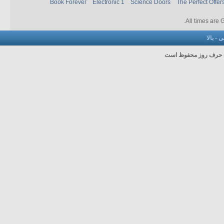
Book Forever
Electronic 1
Science Doors
The Perfect Offer
.
All times are
نی
-
بالا