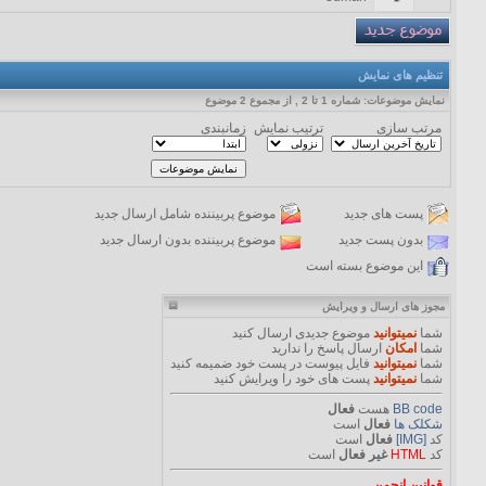
تنظیم های نمایش
نمایش موضوعات: شماره 1 تا 2 , از مجموع ‍2 موضوع
مرتب سازی
ترتیب نمایش
زمانبندی
پست های جدید
موضوع پربیننده شامل ارسال جدید
بدون پست جدید
موضوع پربیننده بدون ارسال جدید
این موضوع بسته است
مجوز های ارسال و ویرایش
شما
نمیتوانید
موضوع جدیدی ارسال کنید
شما
امکان
ارسال پاسخ را ندارید
شما
نمیتوانید
فایل پیوست در پست خود ضمیمه کنید
شما
نمیتوانید
پست های خود را ویرایش کنید
BB code
هست
فعال
شکلک ها
فعال
است
کد
[IMG]
فعال
است
کد
HTML
غیر فعال
است
قوانین انجمن