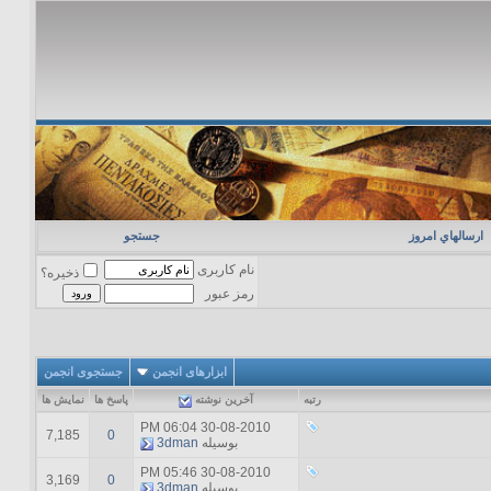
ارسالهاي امروز
جستجو
نام کاربری
ذخیره؟
رمز عبور
ابزارهای انجمن
جستجوی انجمن
رتبه
آخرين نوشته
پاسخ ها
نمایش ها
06:04 PM
30-08-2010
7,185
0
بوسیله
3dman
05:46 PM
30-08-2010
3,169
0
بوسیله
3dman