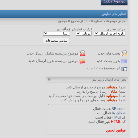
تنظیم های نمایش
نمایش موضوعات: شماره 0 تا 0 , از مجموع ‍0 موضوع
مرتب سازی
ترتیب نمایش
زمانبندی
پست های جدید
موضوع پربیننده شامل ارسال جدید
بدون پست جدید
موضوع پربیننده بدون ارسال جدید
این موضوع بسته است
مجوز های ارسال و ویرایش
شما
نمیتوانید
موضوع جدیدی ارسال کنید
شما
امکان
ارسال پاسخ را ندارید
شما
نمیتوانید
فایل پیوست در پست خود ضمیمه کنید
شما
نمیتوانید
پست های خود را ویرایش کنید
BB code
هست
فعال
شکلک ها
فعال
است
کد
[IMG]
فعال
است
کد
HTML
غیر فعال
است
قوانین انجمن