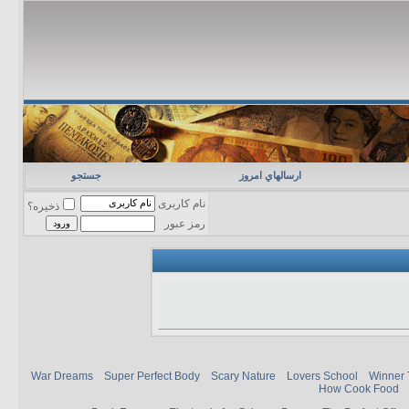
ارسالهاي امروز
جستجو
نام کاربری
ذخیره؟
رمز عبور
War Dreams
Super Perfect Body
Scary Nature
Lovers School
Winner 
How Cook Food