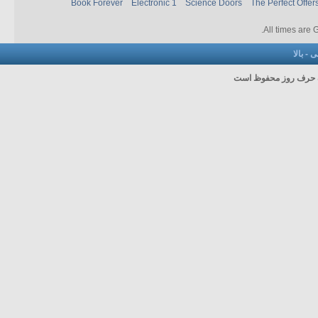
Book Forever
Electronic 1
Science Doors
The Perfect Offer
.
All times are
نی
-
بالا