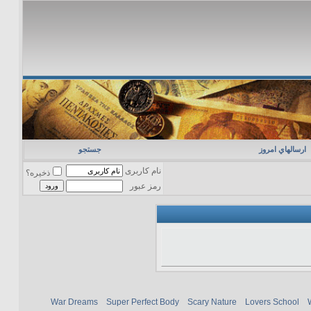
ارسالهاي امروز
جستجو
نام کاربری
ذخیره؟
رمز عبور
War Dreams
Super Perfect Body
Scary Nature
Lovers School