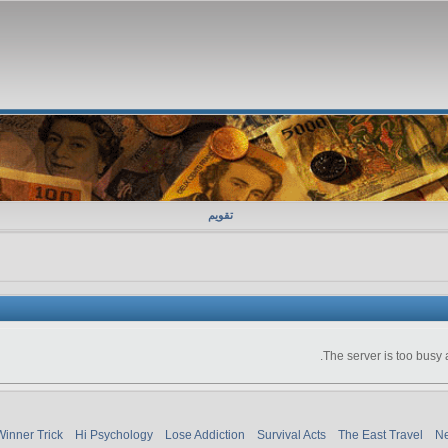
تقویم
The server is too busy 
Winner Trick
Hi Psychology
Lose Addiction
Survival Acts
The East Travel
Ne