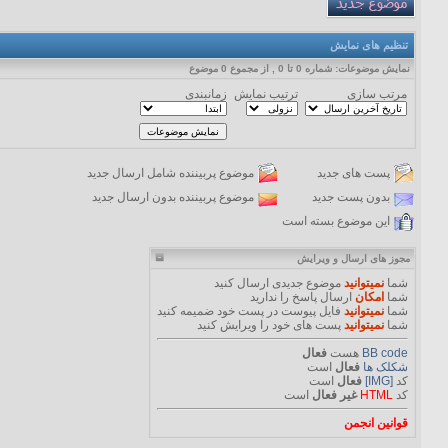
تنظیم های نمایش
نمایش موضوعات: شماره 0 تا 0 , از مجموع ‍0 موضوع
مرتب سازی
ترتیب نمایش
زمانبندی
پست های جدید
موضوع پربیننده شامل ارسال جدید
بدون پست جدید
موضوع پربیننده بدون ارسال جدید
این موضوع بسته است
مجوز های ارسال و ویرایش
شما
نمیتوانید
موضوع جدیدی ارسال کنید
شما
امکان
ارسال پاسخ را ندارید
شما
نمیتوانید
فایل پیوست در پست خود ضمیمه کنید
شما
نمیتوانید
پست های خود را ویرایش کنید
BB code
هست
فعال
شکلک ها
فعال
است
کد
[IMG]
فعال
است
کد
HTML
غیر فعال
است
قوانین انجمن