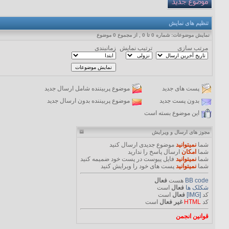
تنظیم های نمایش
نمایش موضوعات: شماره 0 تا 0 , از مجموع ‍0 موضوع
مرتب سازی
ترتیب نمایش
زمانبندی
پست های جدید
موضوع پربیننده شامل ارسال جدید
بدون پست جدید
موضوع پربیننده بدون ارسال جدید
این موضوع بسته است
مجوز های ارسال و ویرایش
شما
نمیتوانید
موضوع جدیدی ارسال کنید
شما
امکان
ارسال پاسخ را ندارید
شما
نمیتوانید
فایل پیوست در پست خود ضمیمه کنید
شما
نمیتوانید
پست های خود را ویرایش کنید
BB code
هست
فعال
شکلک ها
فعال
است
کد
[IMG]
فعال
است
کد
HTML
غیر فعال
است
قوانین انجمن