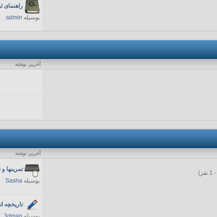
راهنمای ث
بوسیله
admin
آخرين نوشته
آخرين نوشته
تمرینها و 
ر)
بوسیله
Sasha
تاریخچه ا
بوسیله
3dman