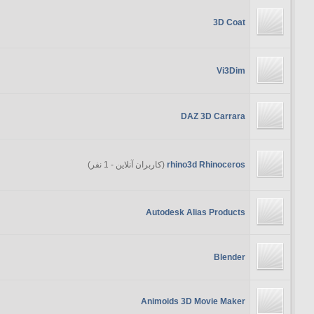
3D Coat
Vi3Dim
DAZ 3D Carrara
rhino3d Rhinoceros
(کاربران آنلاین - 1 نفر)
Autodesk Alias Products
Blender
Animoids 3D Movie Maker