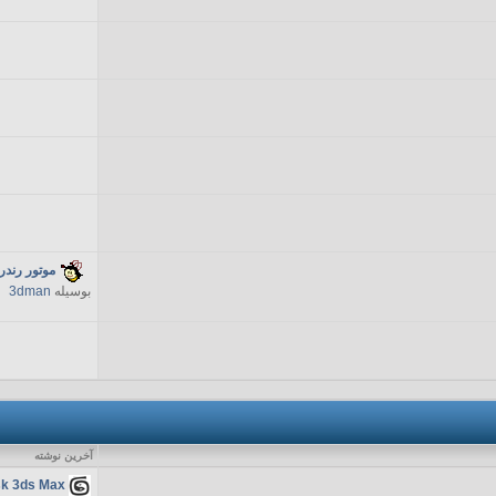
موتور رندر eadwerks
بوسیله
3dman
آخرين نوشته
k 3ds Max