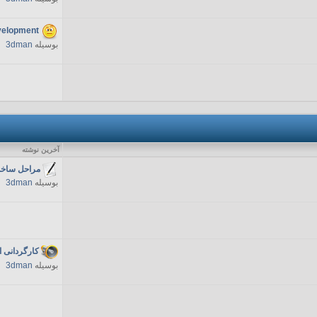
velopment
بوسیله
3dman
آخرين نوشته
مراحل ساخت
بوسیله
3dman
کارگردانی 
بوسیله
3dman