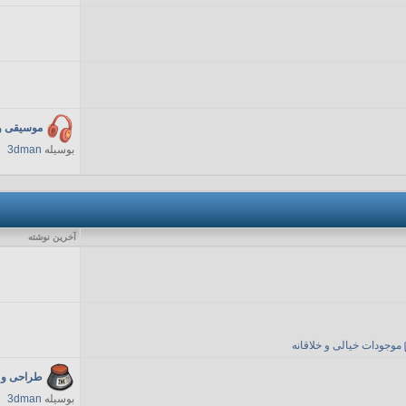
موسیقی و
بوسیله
3dman
آخرين نوشته
موجودات خیالی و خلاقانه
طراحی و 
بوسیله
3dman