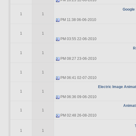
10:23 PM
12-06-2010
Google
1
1
11:38 PM
06-06-2010
1
1
03:55 PM
22-06-2010
R
1
1
08:27 PM
23-06-2010
1
1
06:41 PM
02-07-2010
Electric Image Animat
1
1
06:36 PM
09-06-2010
Animat
1
1
02:48 PM
26-08-2010
1
1