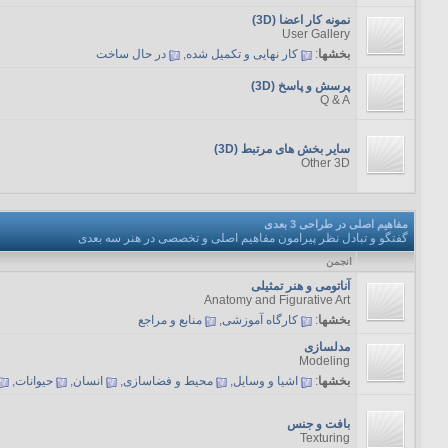
نمونه کار اعضا (3D)
User Gallery
بخشها
:
کار نهایی و تکمیل شده
,
در حال ساخت
پرسش و پاسخ (3D)
Q & A
سایر بخش های مرتبط (3D)
Other 3D
مفاهیم اصلی در طراحی 3 بعدی
گفتگو و تبادل نظر پیرامون مفاهیم اصلی و تخصصی در هنر سه بعدی
انجمن
آناتومی و هنر تمثیلی
Anatomy and Figurative Art
بخشها
:
کارگاه آموزشی
,
منابع و مراجع
مدلسازی
Modeling
بخشها
:
اشیا و وسایل
,
محیط و فضاسازی
,
انسان
,
حیوانات
,
بافت و جنس
Texturing