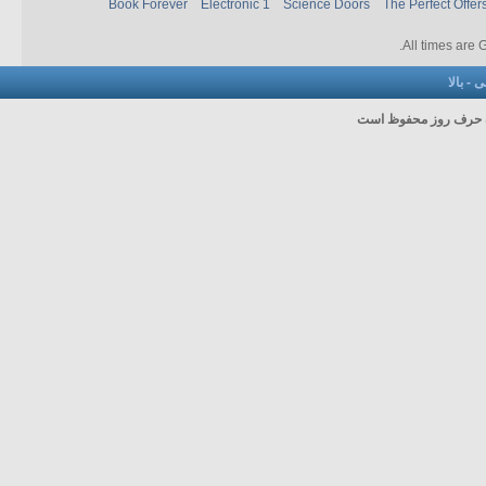
Book Forever
Electronic 1
Science Doors
The Perfect Offer
.
All times are
نی
-
بالا