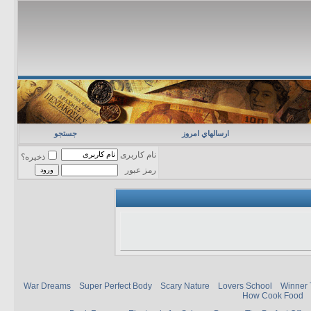
ارسالهاي امروز
جستجو
نام کاربری
ذخیره؟
رمز عبور
War Dreams
Super Perfect Body
Scary Nature
Lovers School
Winner 
How Cook Food