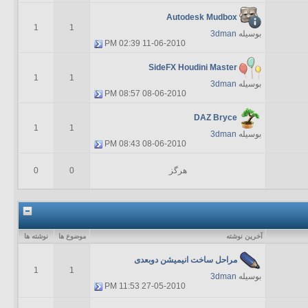
Autodesk Mudbox
1
1
بوسیله
3dman
02:39 PM
11-06-2010
SideFX Houdini Master
1
1
بوسیله
3dman
08:57 PM
08-06-2010
DAZ Bryce
1
1
بوسیله
3dman
08:43 PM
08-06-2010
هرگز
0
0
آخرين نوشته
موضوع ها
نوشته ها
مراحل ساخت انیمیشن دوبعدی
1
1
بوسیله
3dman
11:53 PM
27-05-2010