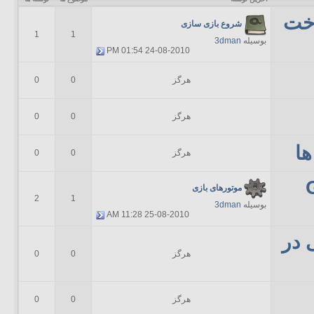
اخت
شروع بازی سازی
1
1
بوسیله
3dman
01:54 PM
24-08-2010
هرگز
0
0
هرگز
0
0
ا
هرگز
0
0
(Game
موتورهای بازی
2
1
بوسیله
3dman
11:28 AM
25-08-2010
 در
هرگز
0
0
هرگز
0
0