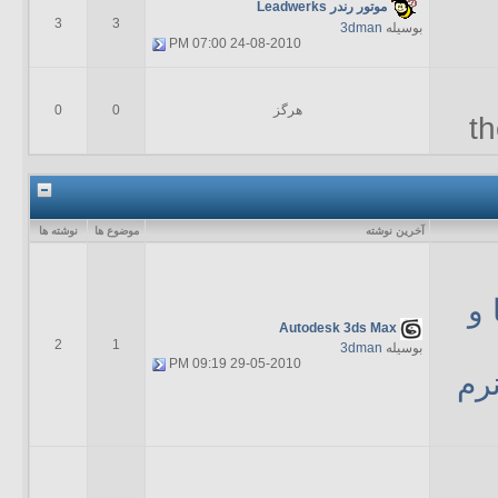
موتور رندر Leadwerks
3
3
بوسیله
3dman
07:00 PM
24-08-2010
هرگز
0
0
th
آخرين نوشته
موضوع ها
نوشته ها
 و
Autodesk 3ds Max
2
1
بوسیله
3dman
09:19 PM
29-05-2010
نرم