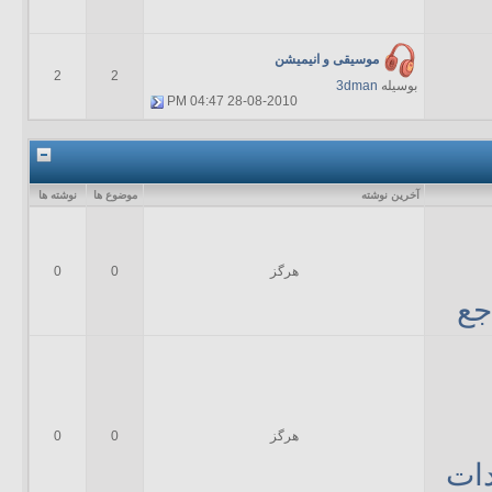
موسیقی و انیمیشن
2
2
بوسیله
3dman
04:47 PM
28-08-2010
آخرين نوشته
موضوع ها
نوشته ها
هرگز
0
0
جع
هرگز
0
0
ات