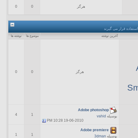
هرگز
0
0
ستفاده قرار می گیرند
آخرين نوشته
موضوع ها
نوشته ها
هرگز
0
0
S
Adobe photoshop
4
1
بوسیله
vahid
10:28 PM
19-06-2010
Adobe premiere
1
1
بوسیله
3dman