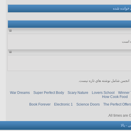
 خوانده شده
انجمن شامل نوشته هاي تازه نيست.
War Dreams
Super Perfect Body
Scary Nature
Lovers School
Winner 
How Cook Food
Book Forever
Electronic 1
Science Doors
The Perfect Offer
.
All times are
نی
-
بالا