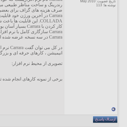
تاریخ عضویت: May 2010
رندرینگ و ساخت مناظر طبیعی میبا
نوشته ها: 113
صرف هزینه های گزاف برای بعضی ا
COLLADA. این قابلیت ها باعث شده تا Carrara دارای ابزارهای حرفه ای تر و قدرتمند تر برای کارهای حرفه ای گردد.
کار کردن با Carrara بسیار آسان بوده و از محیط کاری بسیار راحت و بدور از پیچیدگی زیادی برخوردار می باشد.
Carrara سازگاری کامل با نرم افزار های Poser و DAZ Studio دارد و براحتی میتوان خروجی هریک را در دیگری وارد کرد.
Carrara در سه نسخه عرضه شده است که هر یک ویژگی های خود را دارند ، این نسخه ها بترتیب قدرتمندی عبارتند از : Pro (کاملترین نسخه) ، Standard و Express
در کل م
انیمیشن ، کارهای حرفه ای و بزرگی 
تصویری از محیط نرم افزار:
برخی از نمونه کارهای انجام شده ت