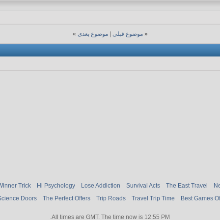
«
موضوع قبلی
|
موضوع بعدی
»
Winner Trick
Hi Psychology
Lose Addiction
Survival Acts
The East Travel
Ne
Science Doors
The Perfect Offers
Trip Roads
Travel Trip Time
Best Games O
.
All times are GMT. The time now is
12:55 PM