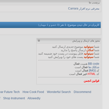
برچسب ها
معرفی نرم افزار Carrara
کاربران در حال دیدن موضوع: 1 نفر
(0 عضو و 1 مهمان)
مجوز های ارسال و ویرایش
شما
نمیتوانید
موضوع جدیدی ارسال کنید
شما
امکان
ارسال پاسخ را ندارید
شما
نمیتوانید
فایل پیوست در پست خود ضمیمه کنید
شما
نمیتوانید
پست های خود را ویرایش کنید
BB code
هست
فعال
شکلک ها
فعال
است
کد
[IMG]
فعال
است
کد
HTML
غیر فعال
است
قوانین انجمن
ar Future Tech
How Cook Food
Wonderful Search
Discommend
f
Shop Instrument
Allowedly