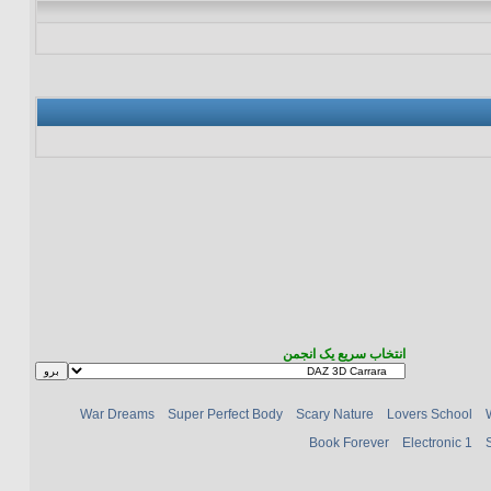
انتخاب سریع یک انجمن
War Dreams
Super Perfect Body
Scary Nature
Lovers School
Book Forever
Electronic 1