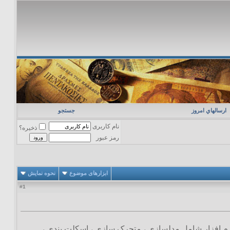
ارسالهاي امروز
جستجو
نام کاربری
ذخیره؟
رمز عبور
ابزارهای موضوع
نحوه نمایش
1
#
ک نرم افزار چند منظوره ی 3D معرفی کرده است. این نرم افزار شامل مدلسازی ، متحرک سازی ، اسکلت بندی ،