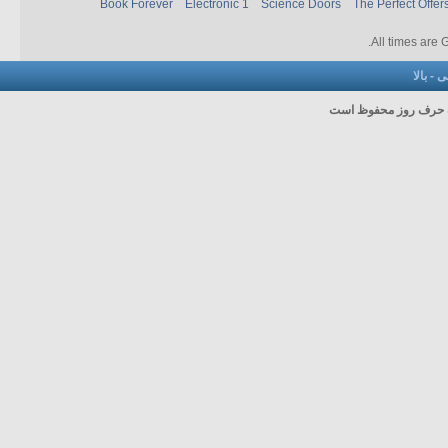
Book Forever
Electronic 1
Science Doors
The Perfect Offer
.
All times are
نی
-
بالا