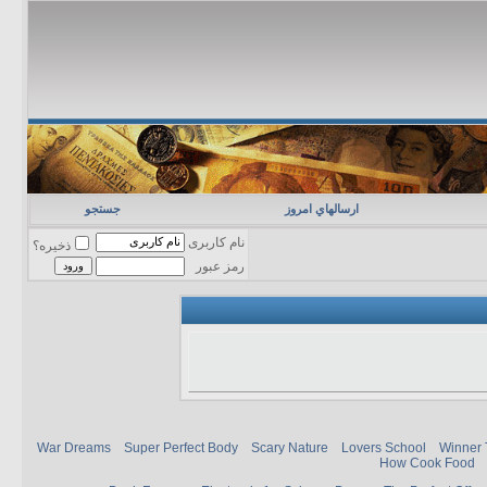
ارسالهاي امروز
جستجو
نام کاربری
ذخیره؟
رمز عبور
War Dreams
Super Perfect Body
Scary Nature
Lovers School
Winner 
How Cook Food