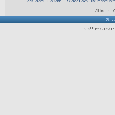
Book Forever
Electronic 1
Science Doors
The Perfect Offer
.
All times are
نی
-
بالا