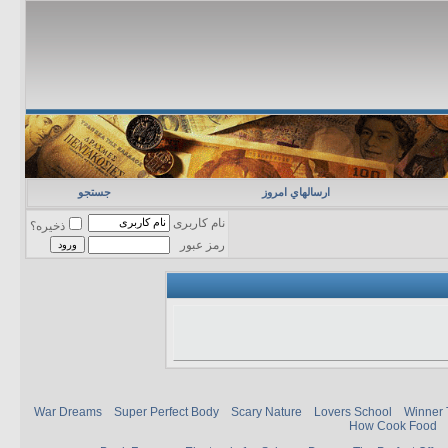
ارسالهاي امروز
جستجو
نام کاربری
ذخیره؟
رمز عبور
War Dreams
Super Perfect Body
Scary Nature
Lovers School
Winner 
How Cook Food