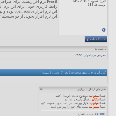
تاریخ عضویت: May 2010
Pencil نرم افزاریست برای طراحی و ساخت انیمیشن های دو بعدی که برای سیستم عامل های ویندوز ، لینوکس ، Mac OS و BSD عرضه شده است.
نوشته ها: 113
رابط کاربری خوبی برای این نرم ا
این نرم افزار open source بوده و بوسیله ی زبان C++ نوشته شده است ، همچنین از کتابخانه های Qt نیز در طراحی و نوشتن نرم افزار استفاده شده است.
این نرم افزار بخوبی از دو سیستم Vector و Pixel پشتیبانی میکند.
برچسب ها
معرفی نرم افزار Pencil
کاربران در حال دیدن موضوع: 1 نفر
(0 عضو و 1 مهمان)
مجوز های ارسال و ویرایش
شما
نمیتوانید
موضوع جدیدی ارسال کنید
شما
امکان
ارسال پاسخ را ندارید
شما
نمیتوانید
فایل پیوست در پست خود ضمیمه کنید
شما
نمیتوانید
پست های خود را ویرایش کنید
BB code
هست
فعال