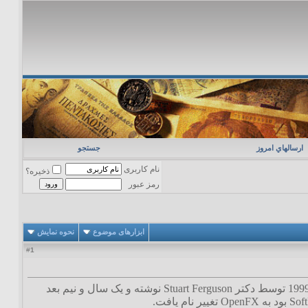
ارسالهاي امروز
جستجو
نام کاربری
ذخیره؟
رمز عبور
ابزارهای موضوع
نحوه نمایش
1
#
OpenFX نرم افزاری متن باز یا open source و رایگان برای مدلسازی و انیمیشن سه بعدی است. در سال 1999 توسط دکتر Stuart Ferguson نوشته و یک سال و نیم بعد