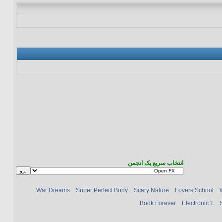
انتخاب سریع یک انجمن
War Dreams
Super Perfect Body
Scary Nature
Lovers School
Book Forever
Electronic 1