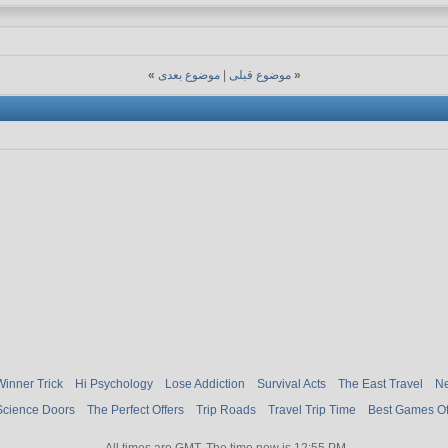
«
موضوع قبلی
|
موضوع بعدی
»
Winner Trick
Hi Psychology
Lose Addiction
Survival Acts
The East Travel
Ne
Science Doors
The Perfect Offers
Trip Roads
Travel Trip Time
Best Games O