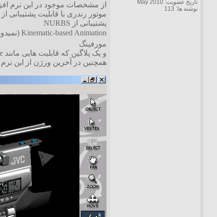
تاریخ عضویت: May 2010
از مشخصات موجود در این نرم افزار
نوشته ها: 113
موتور رندری با قابلیت پشتیبانی از Raytrace
پشتیبانی از NURBS
Kinematic-based Animation (نمیدونستم چطور باید ترجمه بشه «متحرک سازی جنبش شناسانه»
مورفینگ
و یک پلاگین که قابلیت هایی مانند Lens Flare و مه و عمق تصویر و... که به Post-Production Effects معروفند، را اضافه میکند.
همچنین در آخرین ورژن از این نرم افزار افکت های دی