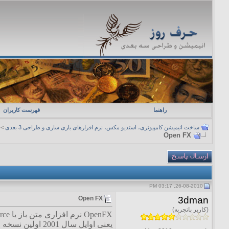
راهنما
فهرست کاربران
ساخت انیمیشن کامپیوتری، استدیو مکس، نرم افزارهای بازی سازی و طراحی 3 بعدی
>
Open FX
26-08-2010, 03:17 PM
3dman
Open FX
(کاربر باتجربه)
یعنی اوایل سال 2001 اولین نسخه ی رسمی آن ارائه گشت. در هنگام ارائه نیز نام پروژه که تا قبل آن SoftF/X بود به OpenFX تغییر نام یافت.