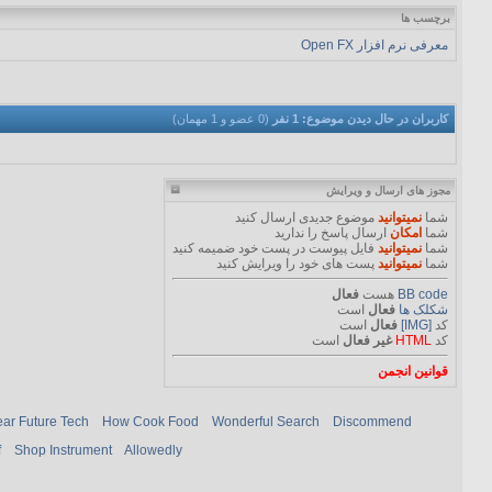
برچسب ها
معرفی نرم افزار Open FX
کاربران در حال دیدن موضوع: 1 نفر
(0 عضو و 1 مهمان)
مجوز های ارسال و ویرایش
شما
نمیتوانید
موضوع جدیدی ارسال کنید
شما
امکان
ارسال پاسخ را ندارید
شما
نمیتوانید
فایل پیوست در پست خود ضمیمه کنید
شما
نمیتوانید
پست های خود را ویرایش کنید
BB code
هست
فعال
شکلک ها
فعال
است
کد
[IMG]
فعال
است
کد
HTML
غیر فعال
است
قوانین انجمن
ar Future Tech
How Cook Food
Wonderful Search
Discommend
f
Shop Instrument
Allowedly